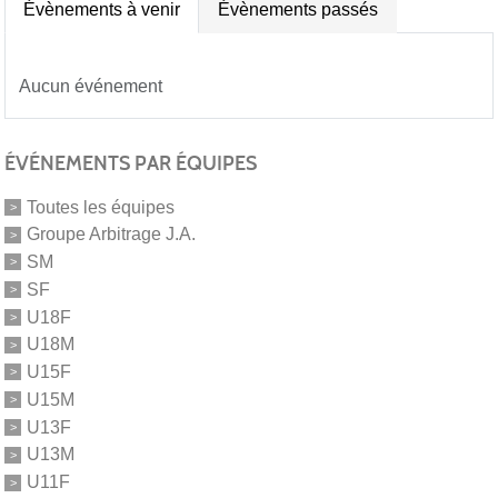
Évènements à venir
Évènements passés
Aucun événement
ÉVÉNEMENTS PAR ÉQUIPES
Toutes les équipes
Groupe Arbitrage J.A.
SM
SF
U18F
U18M
U15F
U15M
U13F
U13M
U11F