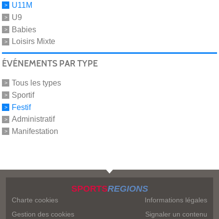
U11M
U9
Babies
Loisirs Mixte
ÉVÉNEMENTS PAR TYPE
Tous les types
Sportif
Festif
Administratif
Manifestation
SPORTS
REGIONS
Charte cookies
Informations légales
Gestion des cookies
Signaler un contenu